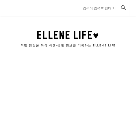
콘
텐
츠
로
바
ELLENE LIFE♥
로
가
직접 경험한 육아·여행·생활 정보를 기록하는 ELLENE LIFE
기