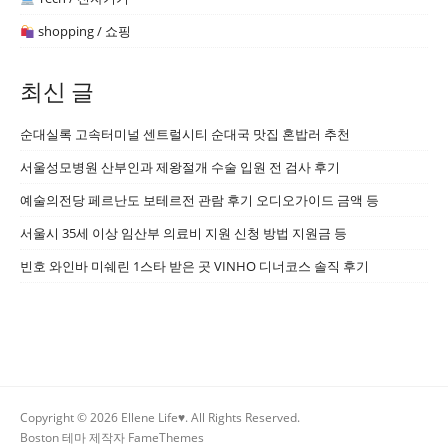
shopping / 쇼핑
최신 글
순대실록 고속터미널 센트럴시티 순대국 맛집 혼밥러 추천
서울성모병원 산부인과 제왕절개 수술 입원 전 검사 후기
예술의전당 페르난도 보테르전 관람 후기 오디오가이드 금액 등
서울시 35세 이상 임산부 의료비 지원 신청 방법 지원금 등
빈호 와인바 미쉐린 1스타 받은 곳 VINHO 디너코스 솔직 후기
Copyright © 2026 Ellene Life♥. All Rights Reserved.
Boston 테마 제작자
FameThemes