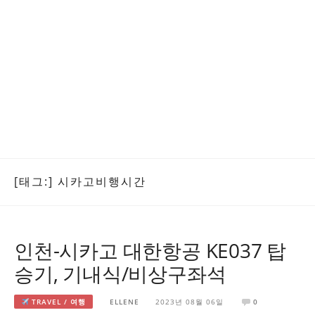
[태그:]
시카고비행시간
인천-시카고 대한항공 KE037 탑
승기, 기내식/비상구좌석
TRAVEL / 여행
ELLENE
2023년 08월 06일
0