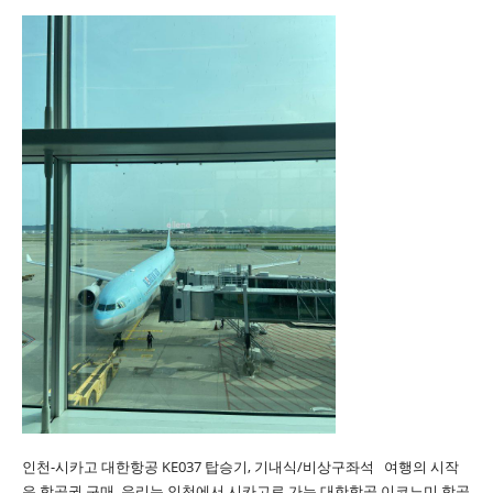
인천-시카고 대한항공 KE037 탑승기, 기내식/비상구좌석 여행의 시작
은 항공권 구매. 우리는 인천에서 시카고로 가는 대한항공 이코노미 항공