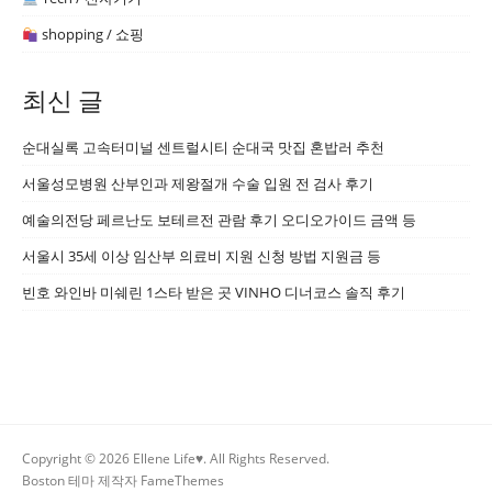
shopping / 쇼핑
최신 글
순대실록 고속터미널 센트럴시티 순대국 맛집 혼밥러 추천
서울성모병원 산부인과 제왕절개 수술 입원 전 검사 후기
예술의전당 페르난도 보테르전 관람 후기 오디오가이드 금액 등
서울시 35세 이상 임산부 의료비 지원 신청 방법 지원금 등
빈호 와인바 미쉐린 1스타 받은 곳 VINHO 디너코스 솔직 후기
Copyright © 2026 Ellene Life♥. All Rights Reserved.
Boston 테마 제작자
FameThemes