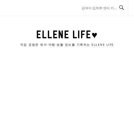
콘
텐
츠
로
바
ELLENE LIFE♥
로
가
직접 경험한 육아·여행·생활 정보를 기록하는 ELLENE LIFE
기