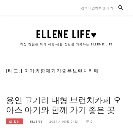
콘
텐
츠
로
바
ELLENE LIFE♥
로
가
직접 경험한 육아·여행·생활 정보를 기록하는 ELLENE LIFE
기
[태그:]
아기와함께가기좋은브런치카페
용인 고기리 대형 브런치카페 오
아스 아기와 함께 가기 좋은 곳
일상
ELLENE
2024년 08월 04일
0