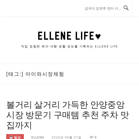
콘
텐
츠
로
바
ELLENE LIFE♥
로
가
직접 경험한 육아·여행·생활 정보를 기록하는 ELLENE LIFE
기
[태그:]
아이와시장체험
볼거리 살거리 가득한 안양중앙
시장 방문기 구매템 추천 주차 맛
집까지
일상
ELLENE
2026년 06월 01일
0