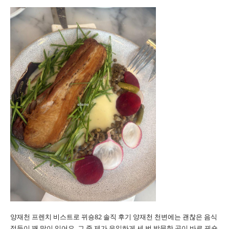
양재천 프렌치 비스트로 뀌숑82 솔직 후기 양재천 천변에는 괜찮은 음식
점들이 꽤 많이 있어요. 그 중 제가 유일하게 세 번 방문한 곳이 바로 뀌숑