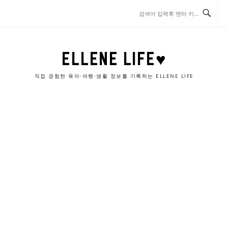
콘
텐
츠
로
바
ELLENE LIFE♥
로
가
직접 경험한 육아·여행·생활 정보를 기록하는 ELLENE LIFE
기