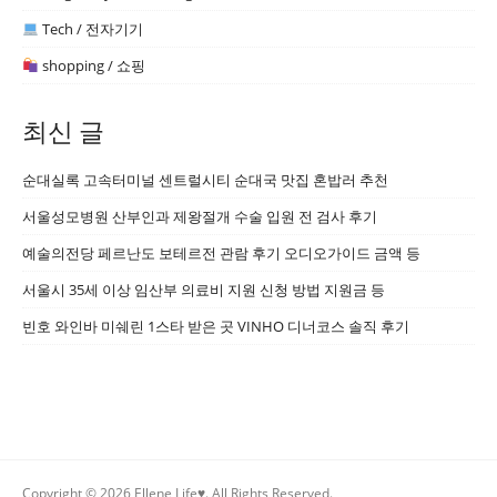
Tech / 전자기기
shopping / 쇼핑
최신 글
순대실록 고속터미널 센트럴시티 순대국 맛집 혼밥러 추천
서울성모병원 산부인과 제왕절개 수술 입원 전 검사 후기
예술의전당 페르난도 보테르전 관람 후기 오디오가이드 금액 등
서울시 35세 이상 임산부 의료비 지원 신청 방법 지원금 등
빈호 와인바 미쉐린 1스타 받은 곳 VINHO 디너코스 솔직 후기
Copyright © 2026 Ellene Life♥. All Rights Reserved.