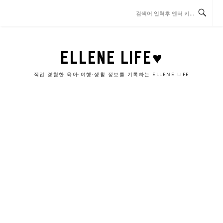
콘
텐
츠
로
바
ELLENE LIFE♥
로
가
직접 경험한 육아·여행·생활 정보를 기록하는 ELLENE LIFE
기