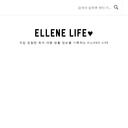
콘
텐
츠
로
바
ELLENE LIFE♥
로
가
직접 경험한 육아·여행·생활 정보를 기록하는 ELLENE LIFE
기