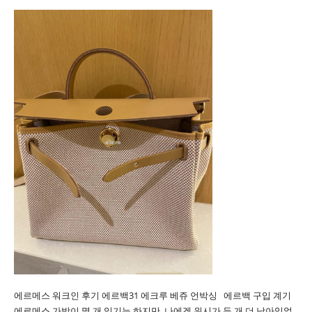
에르메스 워크인 후기 에르백31 에크루 베쥬 언박싱 에르백 구입 계기
에르메스 가방이 몇 개 있기는 하지만, 나에겐 위시가 두 개 더 남아있었