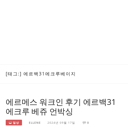
[태그:]
에르백31에크루베이지
에르메스 워크인 후기 에르백31
에크루 베쥬 언박싱
일상
ELLENE
2024년 09월 17일
0