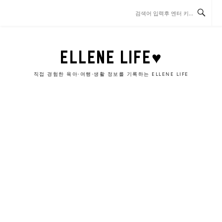
콘
텐
츠
로
바
ELLENE LIFE♥
로
가
직접 경험한 육아·여행·생활 정보를 기록하는 ELLENE LIFE
기