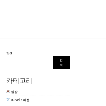
검색
검
색
카테고리
일상
travel / 여행