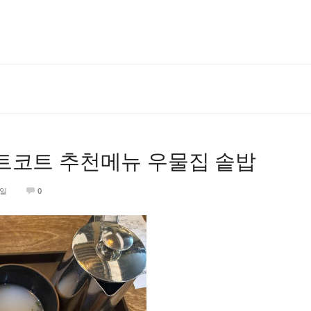
트코트 추천메뉴 우물집 솥밥
3일
0