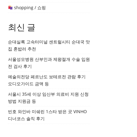
shopping / 쇼핑
최신 글
순대실록 고속터미널 센트럴시티 순대국 맛
집 혼밥러 추천
서울성모병원 산부인과 제왕절개 수술 입원
전 검사 후기
예술의전당 페르난도 보테르전 관람 후기
오디오가이드 금액 등
서울시 35세 이상 임산부 의료비 지원 신청
방법 지원금 등
빈호 와인바 미쉐린 1스타 받은 곳 VINHO
디너코스 솔직 후기