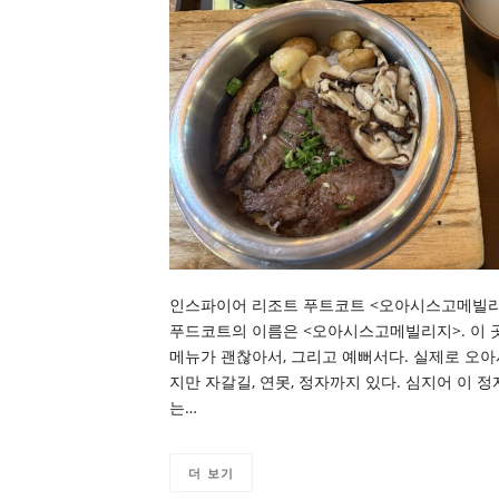
인스파이어 리조트 푸트코트 <오아시스고메빌리지
푸드코트의 이름은 <오아시스고메빌리지>. 이 
메뉴가 괜찮아서, 그리고 예뻐서다. 실제로 오
지만 자갈길, 연못, 정자까지 있다. 심지어 이
는…
더 보기