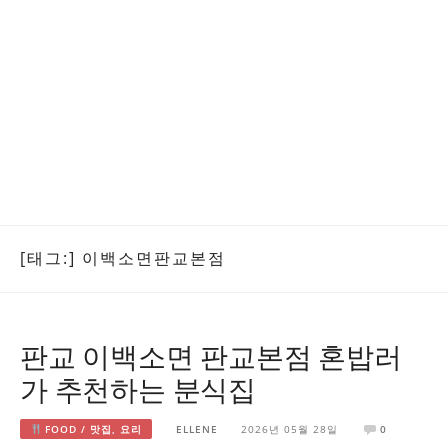
[태그:]
이백소면판교본점
판교 이백소면 판교본점 혼밥러
가 추천하는 분식집
FOOD / 맛집, 요리
ELLENE
2026년 05월 28일
0