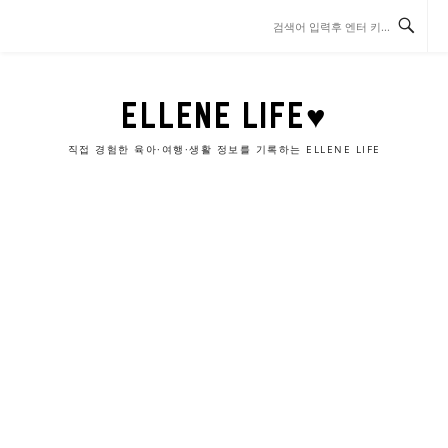
콘
텐
츠
로
바
ELLENE LIFE♥
로
가
직접 경험한 육아·여행·생활 정보를 기록하는 ELLENE LIFE
기