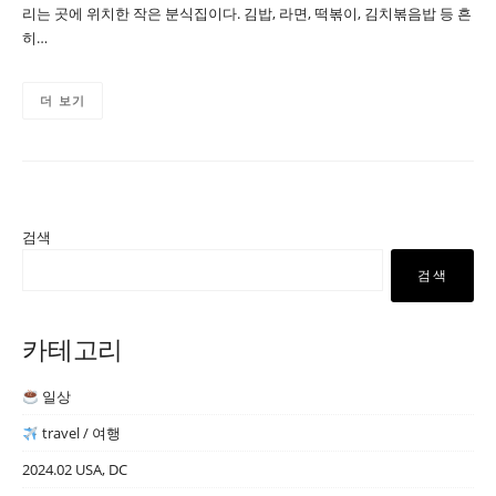
리는 곳에 위치한 작은 분식집이다. 김밥, 라면, 떡볶이, 김치볶음밥 등 흔
히…
더 보기
검색
검색
카테고리
일상
travel / 여행
2024.02 USA, DC