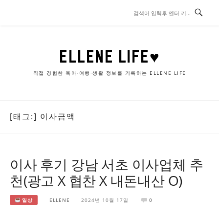
콘
텐
츠
로
바
ELLENE LIFE♥
로
가
직접 경험한 육아·여행·생활 정보를 기록하는 ELLENE LIFE
기
[태그:]
이사금액
이사 후기 강남 서초 이사업체 추
천(광고 X 협찬 X 내돈내산 O)
일상
ELLENE
2024년 10월 17일
0