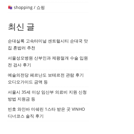
shopping / 쇼핑
최신 글
순대실록 고속터미널 센트럴시티 순대국 맛
집 혼밥러 추천
서울성모병원 산부인과 제왕절개 수술 입원
전 검사 후기
예술의전당 페르난도 보테르전 관람 후기
오디오가이드 금액 등
서울시 35세 이상 임산부 의료비 지원 신청
방법 지원금 등
빈호 와인바 미쉐린 1스타 받은 곳 VINHO
디너코스 솔직 후기