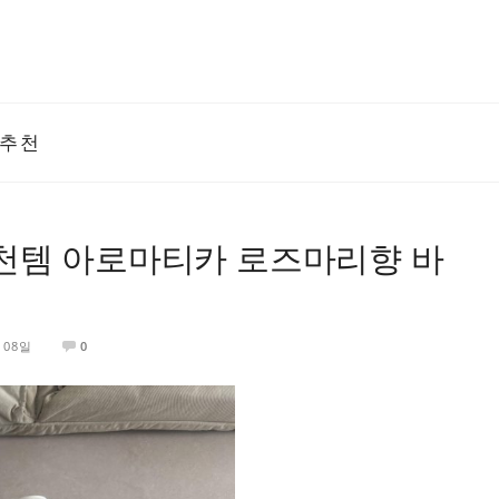
추천
천템 아로마티카 로즈마리향 바
 08일
0