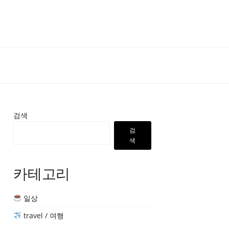
검색
검
색
카테고리
일상
travel / 여행