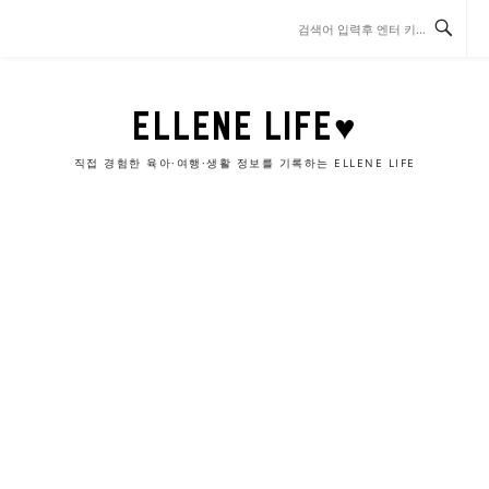
콘
텐
츠
로
바
ELLENE LIFE♥
로
가
직접 경험한 육아·여행·생활 정보를 기록하는 ELLENE LIFE
기