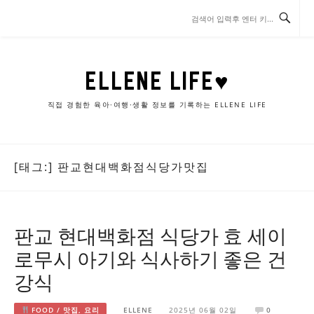
콘
텐
츠
로
바
ELLENE LIFE♥
로
가
직접 경험한 육아·여행·생활 정보를 기록하는 ELLENE LIFE
기
[태그:]
판교현대백화점식당가맛집
판교 현대백화점 식당가 효 세이
로무시 아기와 식사하기 좋은 건
강식
FOOD / 맛집, 요리
ELLENE
2025년 06월 02일
0