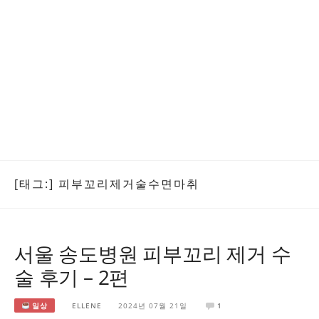
[태그:]
피부꼬리제거술수면마취
서울 송도병원 피부꼬리 제거 수
술 후기 – 2편
일상
ELLENE
2024년 07월 21일
1