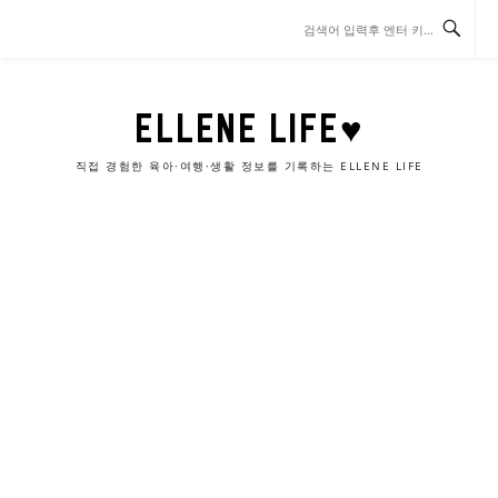
콘
텐
츠
로
바
ELLENE LIFE♥
로
가
직접 경험한 육아·여행·생활 정보를 기록하는 ELLENE LIFE
기