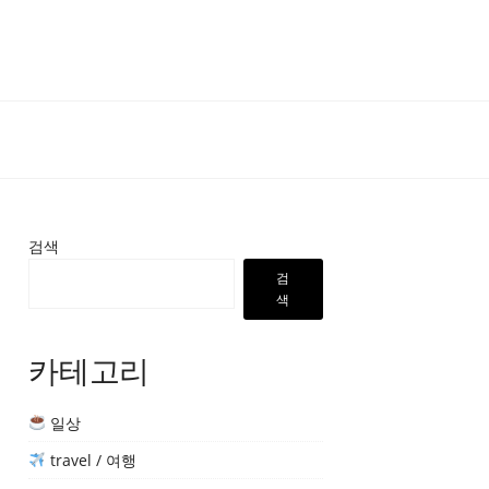
검색
검
색
카테고리
일상
travel / 여행