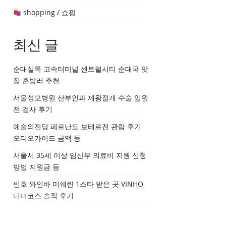
shopping / 쇼핑
최신 글
순대실록 고속터미널 센트럴시티 순대국 맛
집 혼밥러 추천
서울성모병원 산부인과 제왕절개 수술 입원
전 검사 후기
예술의전당 페르난도 보테르전 관람 후기
오디오가이드 금액 등
서울시 35세 이상 임산부 의료비 지원 신청
방법 지원금 등
빈호 와인바 미쉐린 1스타 받은 곳 VINHO
디너코스 솔직 후기