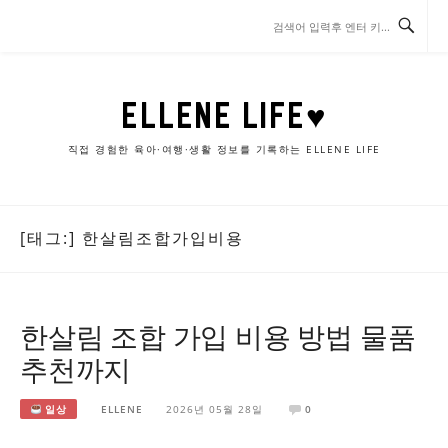
콘
텐
츠
로
바
ELLENE LIFE♥
로
가
직접 경험한 육아·여행·생활 정보를 기록하는 ELLENE LIFE
기
[태그:]
한살림조합가입비용
한살림 조합 가입 비용 방법 물품
추천까지
일상
ELLENE
2026년 05월 28일
0