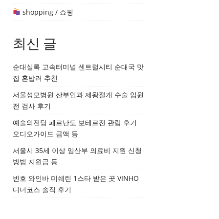
shopping / 쇼핑
최신 글
순대실록 고속터미널 센트럴시티 순대국 맛
집 혼밥러 추천
서울성모병원 산부인과 제왕절개 수술 입원
전 검사 후기
예술의전당 페르난도 보테르전 관람 후기
오디오가이드 금액 등
서울시 35세 이상 임산부 의료비 지원 신청
방법 지원금 등
빈호 와인바 미쉐린 1스타 받은 곳 VINHO
디너코스 솔직 후기