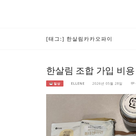
[태그:]
한살림카카오파이
한살림 조합 가입 비용
ELLENE
2026년 05월 28일
일상