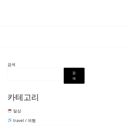
검색
검
색
카테고리
일상
travel / 여행