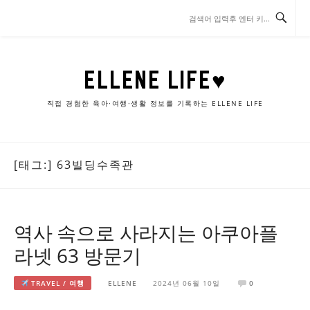
콘
텐
츠
로
바
ELLENE LIFE♥
로
가
직접 경험한 육아·여행·생활 정보를 기록하는 ELLENE LIFE
기
[태그:]
63빌딩수족관
역사 속으로 사라지는 아쿠아플
라넷 63 방문기
TRAVEL / 여행
ELLENE
2024년 06월 10일
0