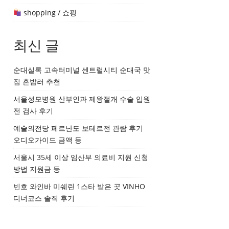
shopping / 쇼핑
최신 글
순대실록 고속터미널 센트럴시티 순대국 맛
집 혼밥러 추천
서울성모병원 산부인과 제왕절개 수술 입원
전 검사 후기
예술의전당 페르난도 보테르전 관람 후기
오디오가이드 금액 등
서울시 35세 이상 임산부 의료비 지원 신청
방법 지원금 등
빈호 와인바 미쉐린 1스타 받은 곳 VINHO
디너코스 솔직 후기