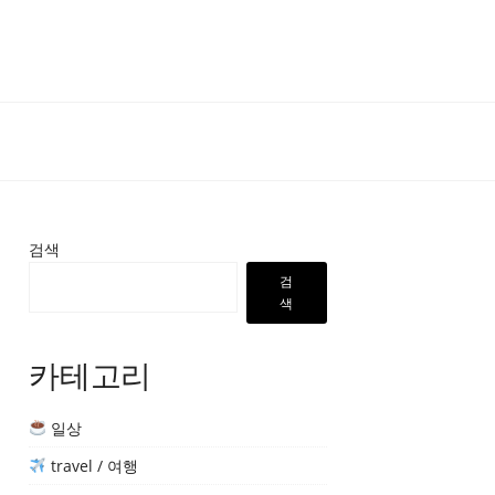
검색
검
색
카테고리
일상
travel / 여행