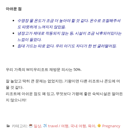
아쉬운 점
수영장 물 온도가 조금 더 높아야 할 것 같다. 온수로 조절해주셔
도 따뜻하게 느껴지지 않았음.
냉장고가 제대로 작동되지 않는 등, 시설이 조금 낙후되어있다는
느낌이 들었다.
침대 가드는 따로 없다. 우리 아기도 자다가 한 번 굴러떨어짐.
우리 가족의 W지우리조트 재방문 의사는 50%.
잘 놀았고 딱히 큰 문제는 없었지만, 기왕이면 다른 리조트나 콘도에 머
물 것 같다.
리조트에 아쉬운 점도 꽤 있고, 무엇보다 가평에 좋은 숙박시설은 얼마든
지 많으니까!
카테고리:
일상
,
travel / 여행
,
국내 여행
,
육아
,
Pregnancy