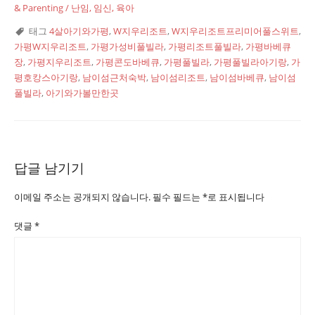
& Parenting / 난임, 임신, 육아
태그
4살아기와가평
,
W지우리조트
,
W지우리조트프리미어풀스위트
,
가평W지우리조트
,
가평가성비풀빌라
,
가평리조트풀빌라
,
가평바베큐
장
,
가평지우리조트
,
가평콘도바베큐
,
가평풀빌라
,
가평풀빌라아기랑
,
가
평호캉스아기랑
,
남이섬근처숙박
,
남이섬리조트
,
남이섬바베큐
,
남이섬
풀빌라
,
아기와가볼만한곳
답글 남기기
이메일 주소는 공개되지 않습니다.
필수 필드는
*
로 표시됩니다
댓글
*