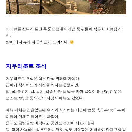
바베큐를 신나게 즐긴 후 룸으로 돌아가던 중 뒤돌아 찍은 바베큐장 사
진.
밤이 되니 뷰가 더 운치있게 느껴지네.
지우리조트 조식
지우리조트 조식은 작은 한식 뷔페에 가깝다.
급하게 식사하느라 사진을 찍지는 못했지만,
밥, 국, 불고기, 김, 김치, 각종 반찬 등 먹을 만한 음식이 꽤 있었고 우유,
포스트, 빵, 잼 등 약간의 서양식 메뉴도 있었다.
메뉴 자체는 괜찮았는데 우리가 식사하는 시간에 초등 축구부/농구부 아
이들이 단체로 들어오는 바람에
음식도 금방금방 바닥나고 공간도 굉장히 시끄러웠다.
뭐, 함께 사용하는 리조트이니까 이 정도 번잡함은 이해해야 한다고 생각