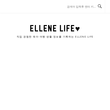
콘
텐
츠
로
바
ELLENE LIFE♥
로
가
직접 경험한 육아·여행·생활 정보를 기록하는 ELLENE LIFE
기