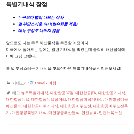
특별기내식 장점
누구보다 빨리 나오는 식사
덜 부담스러운 식사(탄수화물 적음)
메뉴 구성도 나쁘지 않음
앞으로도 나는 쭈욱 해산물식을 주문할 예정이다.
미국에서 돌아오는 길에는 일반 기내식을 먹었는데 솔직히 해산물식에
비해 그냥 그랬다.
혹 덜 부담스러운 기내식을 찾으신다면 특별기내식을 신청해보시길!
카테고리:
travel / 여행
태그
뉴욕특별기내식
,
대한항공37열
,
대한항공JFK
,
대한항공기내식
,
대한항공뉴욕
,
대한항공뉴욕장거리
,
대한항공미국기내식
,
대한항공미국
해산물식
,
대한항공미주기내식
,
대한항공미주노선
,
대한항공미주노선후
기
,
대한항공특별기내식
,
대한항공해산물식
,
인천뉴욕
,
인천뉴욕노선