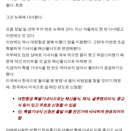
렇다. 흐흐
그간 뉴욕에 다녀왔다.
요즘 정말 일 년에 두어 번은 뉴욕에 간다. 지난 겨울에도 한 번 다녀왔고
이번에도 또 갔다.
이번에도 역시 대한항공 왕복 비행기 편을 이용했다. 그런데 이번엔 조금
특별하게 기내식을 해산물식으로 변경해봤다.
아무래도 앉은 상태로 기내식을 계속 먹으면 몸이 붓고 부담스러웠기 때
문에 약간 라이트할 것 같은 해산물식으로 바꿔본 것.
지금까지 특별 기내식을 한 번도 먹어보지 않아서 퀄리티가 궁금하기도
했다.
미국에서 한국으로 돌아올 땐 분명 내 몸이 비빔밥을 찾을 것이기 때문
에.. 한국에서 미국으로 갈 때만 편도로 신청함!
대한항공 특별기내식으로는 해산물식, 채식, 글루텐프리식, 종교
식 등이 있고 무료로 신청할 수 있음
단, 특별기내식 신청은 출발 이틀 전인가에 넉넉하게 완료되어야
함
아래에서부턴 비행기 탑승후기와 더불어 특별기내식 이용 후기도 남겨