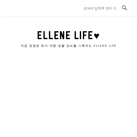
콘
텐
츠
로
바
ELLENE LIFE♥
로
가
직접 경험한 육아·여행·생활 정보를 기록하는 ELLENE LIFE
기