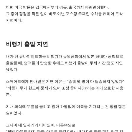
이번 미국 방문은 입국에서부터 경유, 출국까지 파란만장했다.
그 중에 정점을 찍은 일이 바로 이번 포스팅 주제인 수하물 캐리어 도착
지연이다.
비행기 출발 지연
내가 탄 유나이티드항공 비행기가 뉴왁공항에서 일본 하네다 공항으로
출발할 때, 승객들이 탑승한 후에도 비행기 출발이 두세 시간 정도 지연
됐었다.
스튜어드에게 안내받은 지연 이유는 “승객 몇 명이 다 탑승하지 않았다”
“비행기 무게 한도에 문제가 있어 조정 중이다(?)”라는 애매모호한 내용
뿐.
기내 좌석에 무릎을 굽히고 앉아 하염없이 이륙을 기다리는 건 정말 힘든
일이었다.
그나마 내 옆자리가 비어있어, 마음속으로
“제발 아무도 타지 마라, 아무도 타지 마라.. 내가 다리라도 편히 펴고 갈