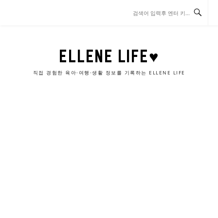
콘
텐
츠
로
바
ELLENE LIFE♥
로
가
직접 경험한 육아·여행·생활 정보를 기록하는 ELLENE LIFE
기