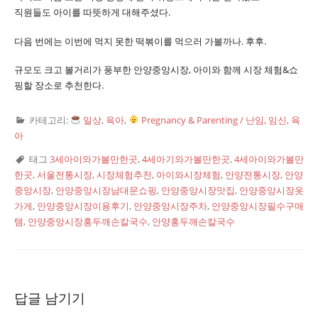
직원들도 아이를 따뜻하게 대해주셨다.
다음 번에는 이번에 먹지 못한 떡볶이를 먹으러 가볼까나. 후후.
규모도 크고 볼거리가 풍부한 안양중앙시장, 아이와 함께 시장 체험&쇼
핑할 장소로 추천한다.
카테고리:
일상
,
육아
,
Pregnancy & Parenting / 난임, 임신, 육
아
태그
3세아이와가볼만한곳
,
4세아기와가볼만한곳
,
4세아이와가볼만
한곳
,
서울전통시장
,
시장체험추천
,
아이와시장체험
,
안양전통시장
,
안양
중앙시장
,
안양중앙시장남대문쇼핑
,
안양중앙시장맛집
,
안양중앙시장옷
가게
,
안양중앙시장이용후기
,
안양중앙시장주차
,
안양중앙시장필수구매
템
,
안양중앙시장홍두깨손칼국수
,
안양홍두깨손칼국수
답글 남기기