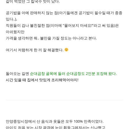
같이 먹었던 그 칼국수 맛이 났다.
공기밥을 아예 판매하지 않는 점(아기들에겐 공기밥이 필수일 때가 종종
있다..),
직원들이 겁나 불친절한 점(이마에 “물어보지 마세요!”라고 써 있음)은
아쉬웠지만
가격을 생각하면 뭐.. 불만을 가질 정도는 아니라고 본다.
여기서 저렴하게 한 끼 잘 해결했다.
돌아오는 길엔
순대곱창 골목에 들러 순대곱창도 2인분 포장해 왔다.
시간 있을 때 집에서 맛있게 조리해먹어야지!
안양중앙시장에서 산 음식과 옷들은 모두 100% 만족이었다.
아이도 처음 보는 시장 광경에 눈이 휘둥그레져서는 신나했고