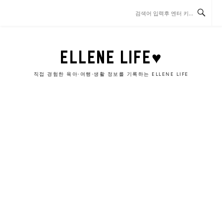
콘
텐
츠
로
바
ELLENE LIFE♥
로
가
직접 경험한 육아·여행·생활 정보를 기록하는 ELLENE LIFE
기