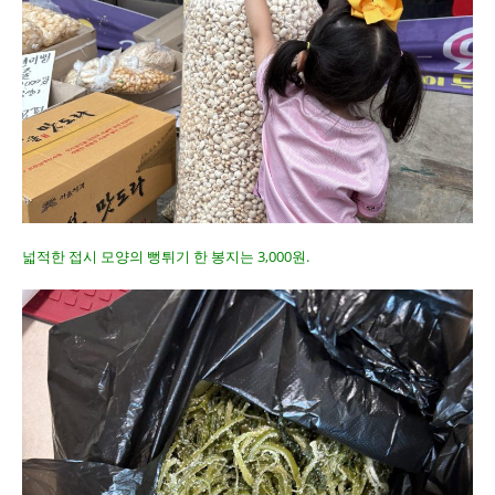
넓적한 접시 모양의 뻥튀기 한 봉지는 3,000원.