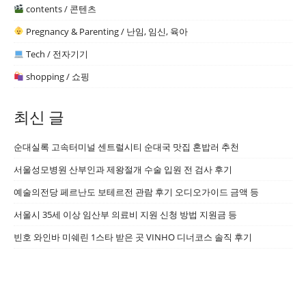
contents / 콘텐츠
Pregnancy & Parenting / 난임, 임신, 육아
Tech / 전자기기
shopping / 쇼핑
최신 글
순대실록 고속터미널 센트럴시티 순대국 맛집 혼밥러 추천
서울성모병원 산부인과 제왕절개 수술 입원 전 검사 후기
예술의전당 페르난도 보테르전 관람 후기 오디오가이드 금액 등
서울시 35세 이상 임산부 의료비 지원 신청 방법 지원금 등
빈호 와인바 미쉐린 1스타 받은 곳 VINHO 디너코스 솔직 후기