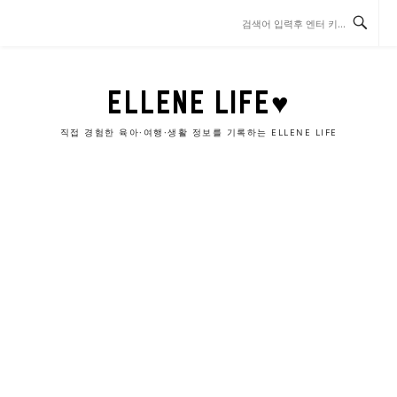
콘
텐
츠
로
바
ELLENE LIFE♥
로
가
직접 경험한 육아·여행·생활 정보를 기록하는 ELLENE LIFE
기