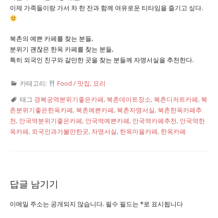
이제 가족들이랑 가서 차 한 잔과 함께 여유로운 티타임을 즐기고 싶다.
북촌의 예쁜 카페를 찾는 분들,
분위기 괜찮은 한옥 카페를 찾는 분들,
특히 외국인 친구와 갈만한 곳을 찾는 분들께 자명서실을 추천한다.
카테고리:
Food / 맛집, 요리
태그
경복궁역분위기좋은카페
,
북촌데이트장소
,
북촌디저트카페
,
북
촌분위기좋은한옥카페
,
북촌예쁜카페
,
북촌자명서실
,
북촌한옥카페추
천
,
안국역분위기좋은카페
,
안국역예쁜카페
,
안국역카페추천
,
안국역한
옥카페
,
외국인과가볼만한곳
,
자명서실
,
한옥마을카페
,
한옥카페
답글 남기기
이메일 주소는 공개되지 않습니다.
필수 필드는
*
로 표시됩니다