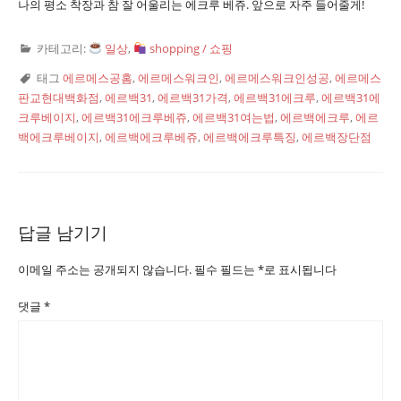
나의 평소 착장과 참 잘 어울리는 에크루 베쥬. 앞으로 자주 들어줄게!
카테고리:
일상
,
shopping / 쇼핑
태그
에르메스공홈
,
에르메스워크인
,
에르메스워크인성공
,
에르메스
판교현대백화점
,
에르백31
,
에르백31가격
,
에르백31에크루
,
에르백31에
크루베이지
,
에르백31에크루베쥬
,
에르백31여는법
,
에르백에크루
,
에르
백에크루베이지
,
에르백에크루베쥬
,
에르백에크루특징
,
에르백장단점
답글 남기기
이메일 주소는 공개되지 않습니다.
필수 필드는
*
로 표시됩니다
댓글
*