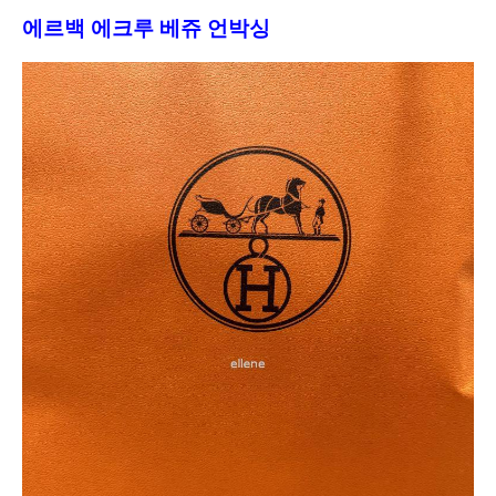
에르백 에크루 베쥬 언박싱