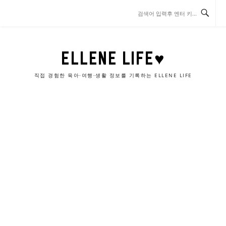
콘
텐
츠
로
바
ELLENE LIFE♥
로
가
직접 경험한 육아·여행·생활 정보를 기록하는 ELLENE LIFE
기