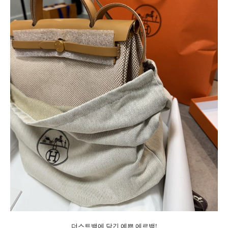
더스트백에 담긴 예쁜 에르백!