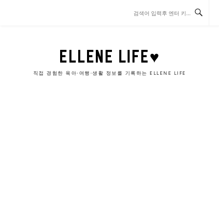
콘
텐
츠
로
바
ELLENE LIFE♥
로
가
직접 경험한 육아·여행·생활 정보를 기록하는 ELLENE LIFE
기