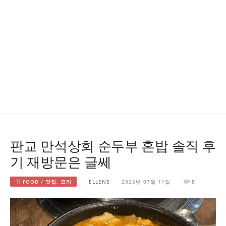
판교 만석상회 순두부 혼밥 솔직 후
기 재방문은 글쎄
FOOD / 맛집, 요리
ELLENE
2025년 07월 11일
0