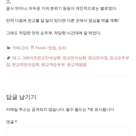
고,
음식 맛이나, 어두운 가게 분위기 등등이 개인적으로는 별로였다.
만약 다음에 판교를 갈 일이 있다면 다른 곳에서 점심을 먹을 계획!
그래도 적당한 맛의 순두부, 적당한 시간대에 잘 먹었다.
카테고리:
Food / 맛집, 요리
태그
그레이츠판교만석상회
,
판교만석상회
,
판교만석장
,
판교순두부
집
,
판교역만석상회
,
판교역순두부
,
판교역쌈밥
답글 남기기
이메일 주소는 공개되지 않습니다.
필수 필드는
*
로 표시됩니다
댓글
*