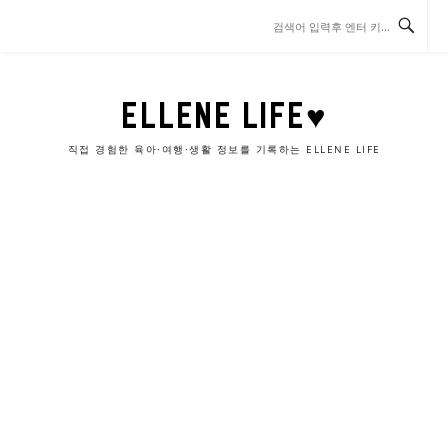
콘
텐
츠
로
바
ELLENE LIFE♥
로
가
직접 경험한 육아·여행·생활 정보를 기록하는 ELLENE LIFE
기