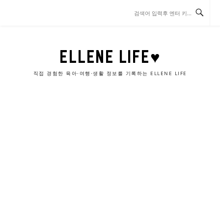
콘
텐
츠
로
바
ELLENE LIFE♥
로
가
직접 경험한 육아·여행·생활 정보를 기록하는 ELLENE LIFE
기