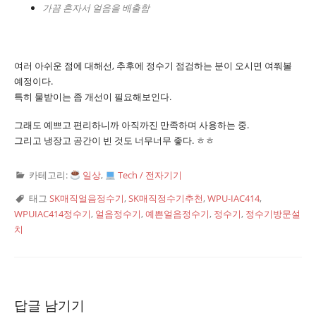
가끔 혼자서 얼음을 배출함
여러 아쉬운 점에 대해선, 추후에 정수기 점검하는 분이 오시면 여쭤볼
예정이다.
특히 물받이는 좀 개선이 필요해보인다.
그래도 예쁘고 편리하니까 아직까진 만족하며 사용하는 중.
그리고 냉장고 공간이 빈 것도 너무너무 좋다. ㅎㅎ
카테고리:
일상
,
Tech / 전자기기
태그
SK매직얼음정수기
,
SK매직정수기추천
,
WPU-IAC414
,
WPUIAC414정수기
,
얼음정수기
,
예쁜얼음정수기
,
정수기
,
정수기방문설
치
답글 남기기