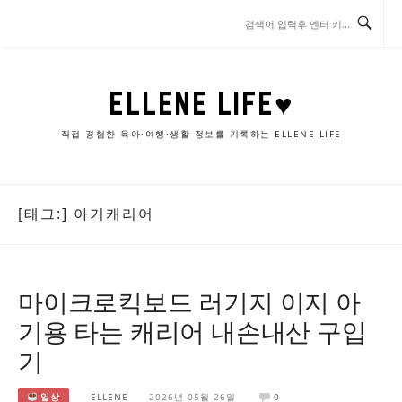
콘
텐
츠
로
바
ELLENE LIFE♥
로
가
직접 경험한 육아·여행·생활 정보를 기록하는 ELLENE LIFE
기
[태그:]
아기캐리어
마이크로킥보드 러기지 이지 아
기용 타는 캐리어 내손내산 구입
기
일상
ELLENE
2026년 05월 26일
0