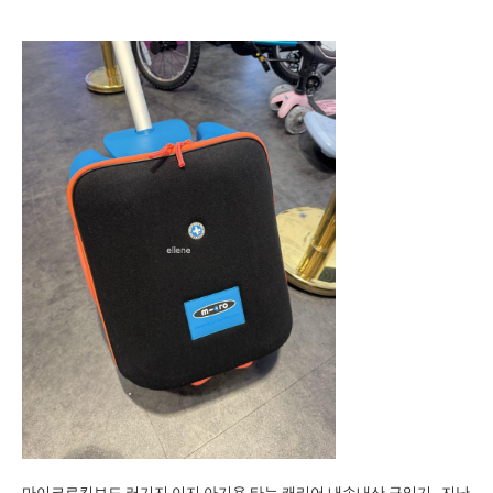
마이크로킥보드 러기지 이지 아기용 타는 캐리어 내손내산 구입기 지난