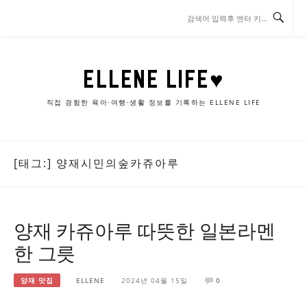
콘
텐
츠
로
바
ELLENE LIFE♥
로
가
직접 경험한 육아·여행·생활 정보를 기록하는 ELLENE LIFE
기
[태그:]
양재시민의숲카쥬아루
양재 카쥬아루 따뜻한 일본라멘
한 그릇
양재 맛집
ELLENE
2024년 04월 15일
0