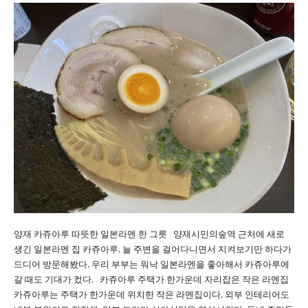
양재 카쥬아루 따뜻한 일본라멘 한 그릇 양재시민의숲역 근처에 새로
생긴 일본라멘 집 카쥬아루. 늘 주변을 걸어다니면서 지켜보기만 하다가
드디어 방문해봤다. 우리 부부는 워낙 일본라멘을 좋아해서 카쥬아루에
갈 때도 기대가 컸다. 카쥬아루 주택가 한가운데 자리잡은 작은 라멘집
카쥬아루는 주택가 한가운데 위치한 작은 라멘집이다. 외부 인테리어도