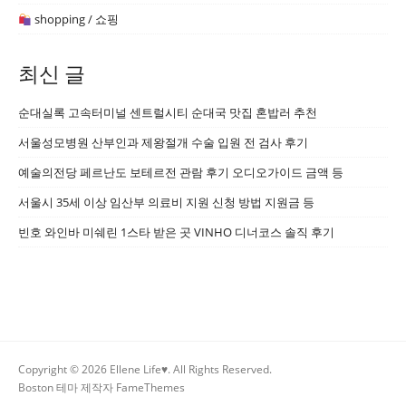
shopping / 쇼핑
최신 글
순대실록 고속터미널 센트럴시티 순대국 맛집 혼밥러 추천
서울성모병원 산부인과 제왕절개 수술 입원 전 검사 후기
예술의전당 페르난도 보테르전 관람 후기 오디오가이드 금액 등
서울시 35세 이상 임산부 의료비 지원 신청 방법 지원금 등
빈호 와인바 미쉐린 1스타 받은 곳 VINHO 디너코스 솔직 후기
Copyright © 2026 Ellene Life♥. All Rights Reserved.
Boston 테마 제작자
FameThemes