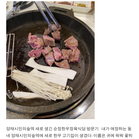
양재시민의숲역 새로 생긴 순정한우정육식당 방문기 내가 애정하는 동
네 양재시민의숲역에 새로 한우 고기집이 생겼다. 이름은 귀에 팍팍 꽃히