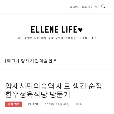
콘
텐
츠
로
바
ELLENE LIFE♥
로
가
직접 경험한 육아·여행·생활 정보를 기록하는 ELLENE LIFE
기
[태그:]
양재시민의숲한우
양재시민의숲역 새로 생긴 순정
한우정육식당 방문기
양재 맛집
ELLENE
2023년 12월 08일
0