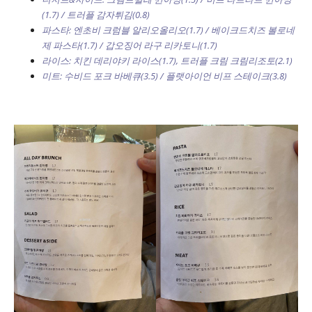
(1.7) / 트러플 감자튀김(0.8)
파스타: 엔초비 크럼블 알리오올리오(1.7) / 베이크드치즈 볼로네
제 파스타(1.7) / 갑오징어 라구 리카토니(1.7)
라이스: 치킨 데리야키 라이스(1.7), 트러플 크림 크림리조토(2.1)
미트: 수비드 포크 바베큐(3.5) / 플랫아이언 비프 스테이크(3.8)