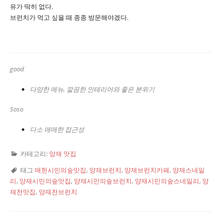
유가 딱히 없다.
브런치가 먹고 싶을 때 종종 방문해야겠다.
good
다양한 메뉴, 깔끔한 인테리어와 좋은 분위기
Soso
다소 애매한 접근성
카테고리:
양재 맛집
태그
매헌시민의숲맛집
,
양재브런치
,
양재브런치카페
,
양재스네일
리
,
양재시민의숲맛집
,
양재시민의숲브런치
,
양재시민의숲스네일리
,
양
재천맛집
,
양재천브런치