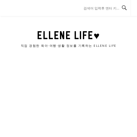
콘
텐
츠
로
바
ELLENE LIFE♥
로
가
직접 경험한 육아·여행·생활 정보를 기록하는 ELLENE LIFE
기