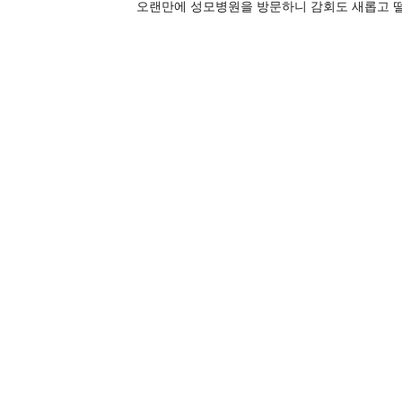
오랜만에 성모병원을 방문하니 감회도 새롭고 떨린