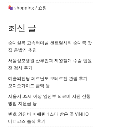
shopping / 쇼핑
최신 글
순대실록 고속터미널 센트럴시티 순대국 맛
집 혼밥러 추천
서울성모병원 산부인과 제왕절개 수술 입원
전 검사 후기
예술의전당 페르난도 보테르전 관람 후기
오디오가이드 금액 등
서울시 35세 이상 임산부 의료비 지원 신청
방법 지원금 등
빈호 와인바 미쉐린 1스타 받은 곳 VINHO
디너코스 솔직 후기