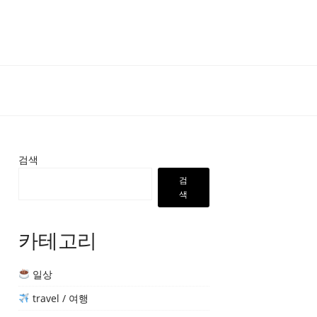
검색
검
색
카테고리
일상
travel / 여행