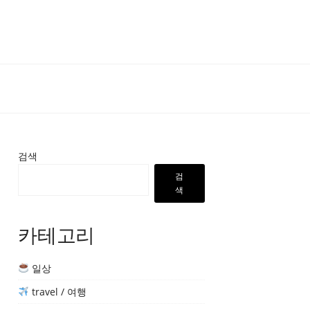
검색
검
색
카테고리
일상
travel / 여행