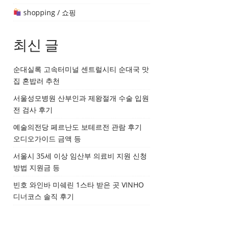
shopping / 쇼핑
최신 글
순대실록 고속터미널 센트럴시티 순대국 맛
집 혼밥러 추천
서울성모병원 산부인과 제왕절개 수술 입원
전 검사 후기
예술의전당 페르난도 보테르전 관람 후기
오디오가이드 금액 등
서울시 35세 이상 임산부 의료비 지원 신청
방법 지원금 등
빈호 와인바 미쉐린 1스타 받은 곳 VINHO
디너코스 솔직 후기