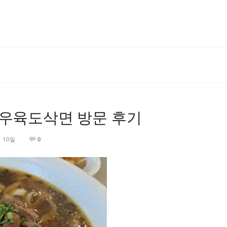
 우육도삭면 방문 후기
월 10일
0